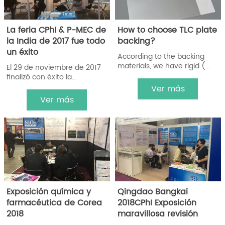
La feria CPhI & P-MEC de
How to choose TLC plate
la India de 2017 fue todo
backing?
un éxito
According to the backing
materials, we have rigid (
El 29 de noviembre de 2017
glass-backed), flexible
finalizó con éxito la
plate( aluminum and plastic
exposición CPhI & P-MEC
Ver más
one).
(Exposición Mundial de
Ver más
Productos Farmacéuticos)
de la India. La Exposición
Mundial de Materias Primas
Farmacéuticas, Maquinaria y
Materiales Farmacéuticos, y
Materiales de Envasado
Farmacéutico India es una.
Exposición química y
Qingdao Bangkai
farmacéutica de Corea
2018CPhI Exposición
2018
maravillosa revisión