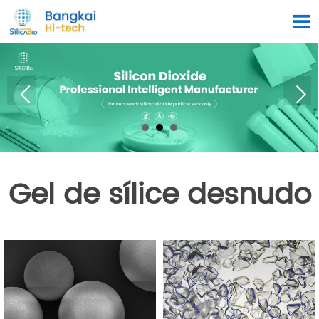

Gel de sílice desnudo