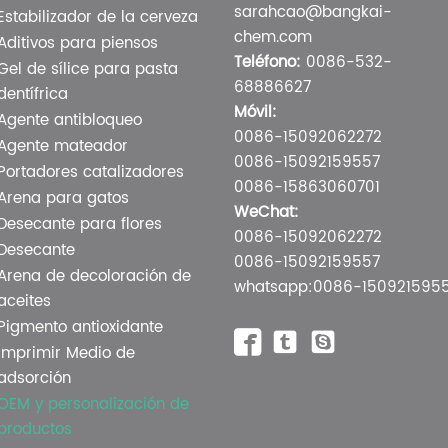
sarahcao@bangkai-
Estabilizador de la cerveza
chem.com
Aditivos para piensos
Teléfono:
0086-532-
Gel de sílice para pasta
68886627
dentífrica
Móvil:
Agente antibloqueo
0086-15092062272
Agente mateador
0086-15092159557
Portadores catalizadores
0086-15863060701
Arena para gatos
WeChat:
Desecante para flores
0086-15092062272
Desecante
0086-15092159557
Arena de decoloración de
whatsapp:0086-150921595
aceites
Pigmento antioxidante



Imprimir Medio de
adsorción
OEM y personalización de
productos