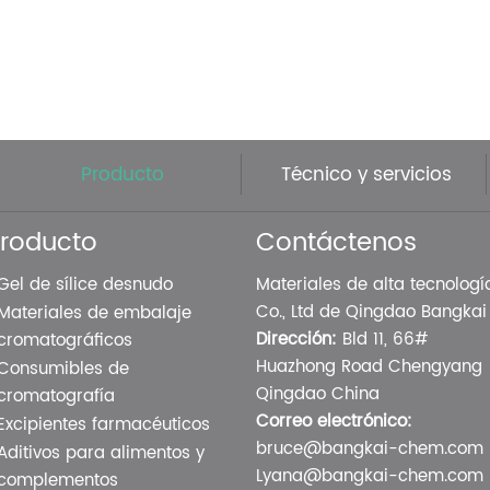
Producto
Técnico y servicios
roducto
Contáctenos
Gel de sílice desnudo
Materiales de alta tecnologí
Co., Ltd de Qingdao Bangkai
Materiales de embalaje
Dirección:
Bld 11, 66#
cromatográficos
Huazhong Road Chengyang
Consumibles de
Qingdao China
cromatografía
Correo electrónico:
Excipientes farmacéuticos
bruce@bangkai-chem.com
Aditivos para alimentos y
Lyana@bangkai-chem.com
complementos