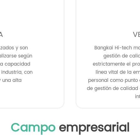
A
V
izados y son
Bangkai Hi-tech ma
alizarse según
gestión de cali
 La capacidad
estrictamente el pr
industria, con
línea vital de la 
 una alta
personal como punto d
de gestión de calidad 
in
Campo
empresarial