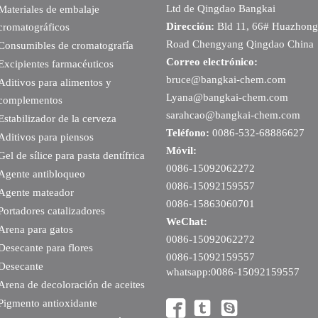
Ltd de Qingdao Bangkai
Materiales de embalaje
Dirección:
Bld 11, 66# Huazhong
cromatográficos
Road Chengyang Qingdao China
Consumibles de cromatografía
Correo electrónico:
Excipientes farmacéuticos
bruce@bangkai-chem.com
Aditivos para alimentos y
Lyana@bangkai-chem.com
complementos
sarahcao@bangkai-chem.com
Estabilizador de la cerveza
Teléfono:
0086-532-68886627
Aditivos para piensos
Móvil:
Gel de sílice para pasta dentífrica
0086-15092062272
Agente antibloqueo
0086-15092159557
Agente mateador
0086-15863060701
Portadores catalizadores
WeChat:
Arena para gatos
0086-15092062272
Desecante para flores
0086-15092159557
Desecante
whatsapp:0086-15092159557
Arena de decoloración de aceites
Pigmento antioxidante


