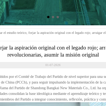
r el estudio teórico, forjar la aspiración original con el legado rojo; arraigar e
rjar la aspiración original con el legado rojo; arra
revolucionarias, asumir la misión original
01-07-2026
itidos por el Comité de Trabajo del Partido de nivel superior para una 
a de China (PCCh), y para seguir impulsando la implementación de la c
la Rama del Partido de Shandong Bangkai New Materials Co., Ltd. ha org
vidades consolidan la base ideológica mediante el aprendizaje teórico y t
s miembros del Partido a integrar conocimiento, reflexión, práctica y co