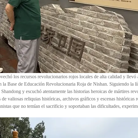
vechó los recursos revolucionarios rojos locales de alta calidad y llevó 
en la Base de Educación Revolucionaria Roja de Nishan. Siguiendo la lí
de Shandong y escuchó atentamente las historias heroicas de mártires re
 de valiosas reliquias históricas, archivos gráficos y escenas históricas 
nistas que no temían el sacrificio y soportaban las dificultades, experi